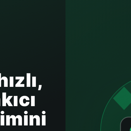
hızlı,
kıcı
imini