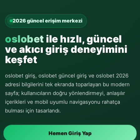
2026 güncel erişim merkezi
oslobet
ile hızlı, güncel
ve akıcı giriş deneyimini
keşfet
oslobet giriş, oslobet güncel giriş ve oslobet 2026
adresi bilgilerini tek ekranda toparlayan bu modern
sayfa; kullanıcıların doğru yönlendirmeyi, anlaşılır
içerikleri ve mobil uyumlu navigasyonu rahatça
bulması için tasarlandı.
Hemen Giriş Yap