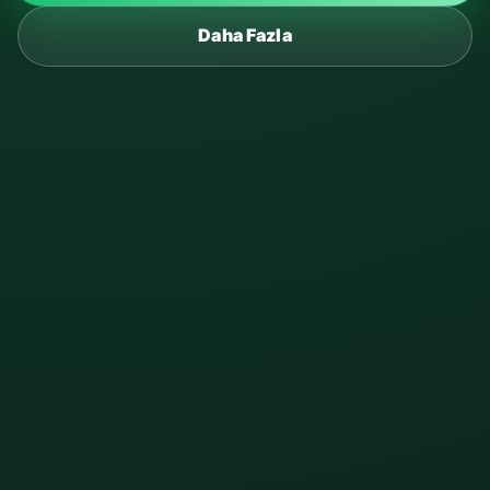
Daha Fazla