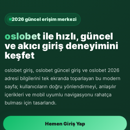
2026 güncel erişim merkezi
oslobet
ile hızlı, güncel
ve akıcı giriş deneyimini
keşfet
oslobet giriş, oslobet güncel giriş ve oslobet 2026
adresi bilgilerini tek ekranda toparlayan bu modern
sayfa; kullanıcıların doğru yönlendirmeyi, anlaşılır
içerikleri ve mobil uyumlu navigasyonu rahatça
bulması için tasarlandı.
Hemen Giriş Yap