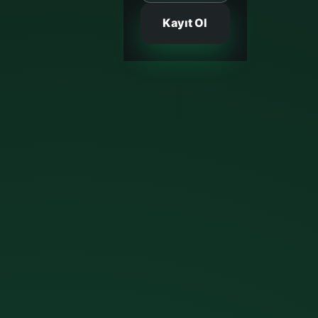
Kayıt Ol