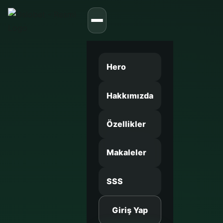
Hero
Hakkımızda
Özellikler
Makaleler
SSS
Giriş Yap