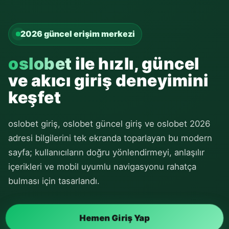
2026 güncel erişim merkezi
oslobet
ile hızlı, güncel
ve akıcı giriş deneyimini
keşfet
oslobet giriş, oslobet güncel giriş ve oslobet 2026
adresi bilgilerini tek ekranda toparlayan bu modern
sayfa; kullanıcıların doğru yönlendirmeyi, anlaşılır
içerikleri ve mobil uyumlu navigasyonu rahatça
bulması için tasarlandı.
Hemen Giriş Yap