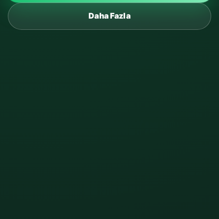
Daha Fazla