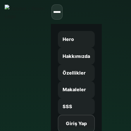
Hero
Hakkımızda
Özellikler
Makaleler
SSS
Giriş Yap