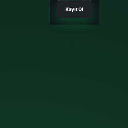
Kayıt Ol